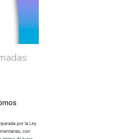
ómadas
Somos
mparada por la Ley
ementarias, con