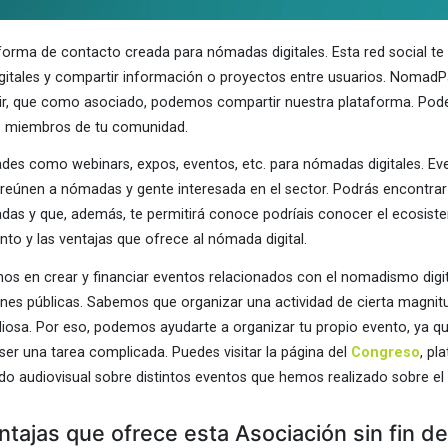
forma de contacto creada para nómadas digitales. Esta red social te 
itales y compartir información o proyectos entre usuarios. NomadP
cir, que como asociado, podemos compartir nuestra plataforma. Pod
os miembros de tu comunidad.
ades como webinars, expos, eventos, etc. para nómadas digitales. E
reúnen a nómadas y gente interesada en el sector. Podrás encontra
as y que, además, te permitirá conoce podríais conocer el ecosiste
nto y las ventajas que ofrece al nómada digital.
os en crear y financiar eventos relacionados con el nomadismo digit
ones públicas. Sabemos que organizar una actividad de cierta magnitu
diosa. Por eso, podemos ayudarte a organizar tu propio evento, ya q
 ser una tarea complicada. Puedes visitar la página del
Congreso
, pl
do audiovisual sobre distintos eventos que hemos realizado sobre 
ntajas que ofrece esta Asociación sin fin de