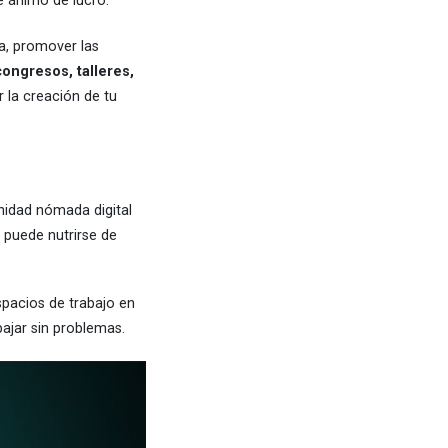
 ánimo de lucro.
a, promover las
congresos, talleres,
 la creación de tu
idad nómada digital
l puede nutrirse de
spacios de trabajo en
ajar sin problemas.