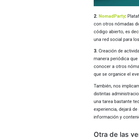
2.
NomadParty
:
Plata
con otros nómadas dig
código abierto, es de
una red social para l
3.
Creación de activid
manera periódica que 
conocer a otros nómad
que se organice el eve
También, nos implicam
distintas administraci
una tarea bastante te
experiencia, dejará de
información y conteni
Otra de las ve