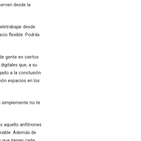
serven desde la
eletrabajar desde
cio flexible. Podrás
de gente en ciertos
igitales que, a su
gado a la conclusión
ción espacios en los
o simplemente no te
 aquello anfitriones
lexible. Además de
s que tienen cada