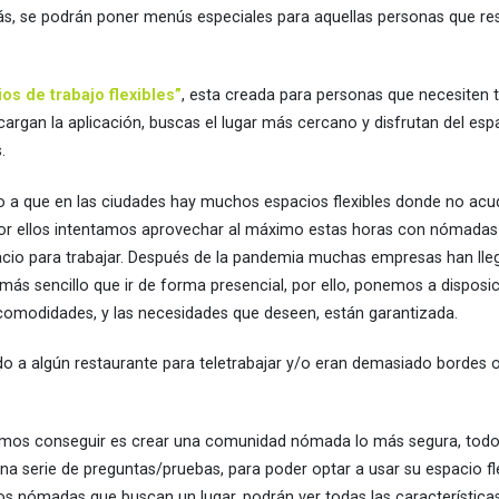
s, se podrán poner menús especiales para aquellas personas que re
os de trabajo flexibles”
, esta creada para personas que necesiten t
scargan la aplicación, buscas el lugar más cercano y disfrutan del espa
.
do a que en las ciudades hay muchos espacios flexibles donde no acu
or ellos intentamos aprovechar al máximo estas horas con nómadas d
acio para trabajar. Después de la pandemia muchas empresas han lle
 más sencillo que ir de forma presencial, por ello, ponemos a disposi
 comodidades, y las necesidades que deseen, están garantizada.
o a algún restaurante para teletrabajar y/o eran demasiado bordes 
mos conseguir es crear una comunidad nómada lo más segura, todos
na serie de preguntas/pruebas, para poder optar a usar su espacio f
los nómadas que buscan un lugar, podrán ver todas las característica